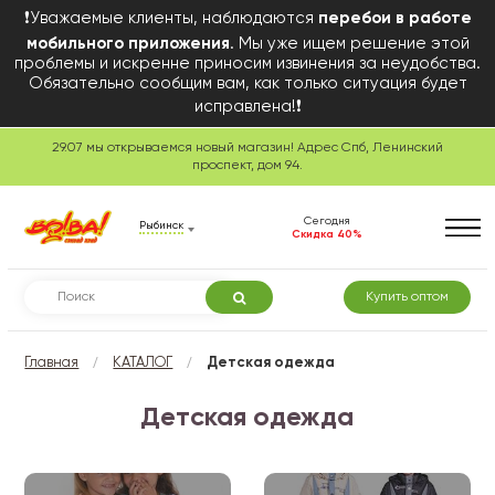
❗Уважаемые клиенты, наблюдаются
перебои в работе
мобильного приложения
. Мы уже ищем решение этой
проблемы и искренне приносим извинения за неудобства.
Обязательно сообщим вам, как только ситуация будет
исправлена!❗
29.07 мы открываемся новый магазин! Адрес Спб, Ленинский
проспект, дом 94.
Сегодня
Рыбинск
Скидка 40%
Купить оптом
/
/
Главная
КАТАЛОГ
Детская одежда
Детская одежда